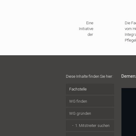
Eine
Die Fa
Initiative
vom He
der
Integ
Pflege
Demenz
Diese Inhalte finden Sie hier:
Fachstelle
WG finden
WG gründen
1. Mitstreiter suchen