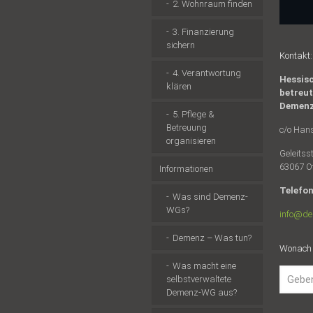
2. Wohnraum finden
3. Finanzierung
sichern
Kontakt:
4. Verantwortung
Hessisc
klären
betreu
Demen
5. Pflege &
Betreuung
c/o Hans
organisieren
Geleitss
63067 O
Informationen
Telefon
Was sind Demenz-
WGs?
info@de
Demenz – Was tun?
Wonach 
Was macht eine
selbstverwaltete
Demenz-WG aus?