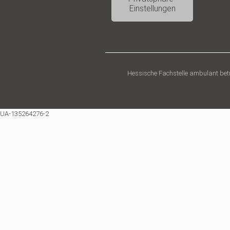
Einstellungen
Hessische Fachstelle ambulant be
UA-135264276-2