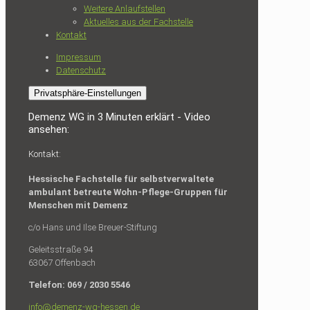
Weitere Anlaufstellen
Aktuelles aus der Fachstelle
Kontakt
Impressum
Datenschutz
Privatsphäre-Einstellungen
Demenz WG in 3 Minuten erklärt - Video
ansehen:
Kontakt:
Hessische Fachstelle für selbstverwaltete
ambulant betreute Wohn-Pflege-Gruppen für
Menschen mit Demenz
c/o Hans und Ilse Breuer-Stiftung
Geleitsstraße 94
63067 Offenbach
Telefon: 069 / 2030 5546
info@demenz-wg-hessen.de