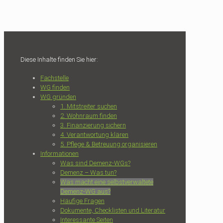
Diese Inhalte finden Sie hier:
Fachstelle
WG finden
WG gründen
1. Mitstreiter suchen
2. Wohnraum finden
3. Finanzierung sichern
4. Verantwortung klären
5. Pflege & Betreuung organisieren
Informationen
Was sind Demenz-WGs?
Demenz – Was tun?
Was macht eine selbstverwaltete
Demenz-WG aus?
Häufige Fragen
Dokumente, Checklisten und Literatur
Interessante Seiten