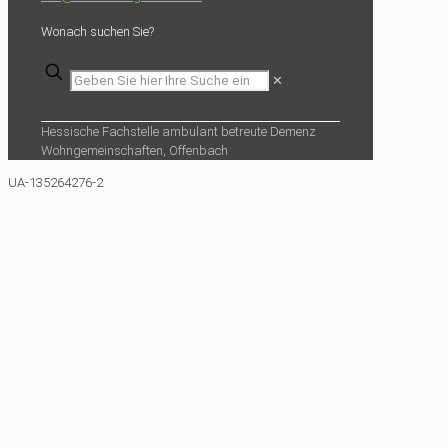
Wonach suchen Sie?
✕
Hessische Fachstelle ambulant betreute Demenz
Wohngemeinschaften, Offenbach
UA-135264276-2