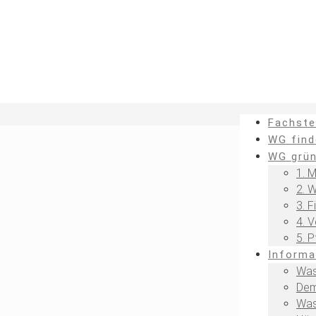
Fachste
WG find
WG grü
1. M
2. 
3. F
4. 
5. 
Informa
Was
Dem
Was