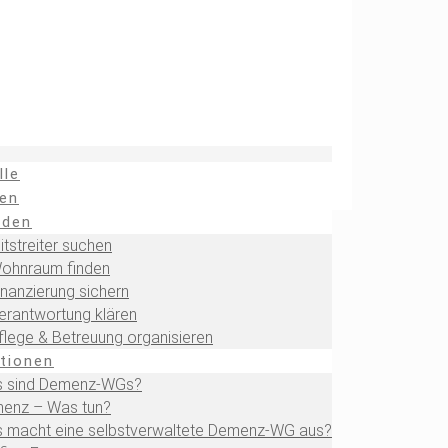
lle
en
nden
itstreiter suchen
Wohnraum finden
inanzierung sichern
Verantwortung klären
Pflege & Betreuung organisieren
tionen
 sind Demenz-WGs?
enz – Was tun?
 macht eine selbstverwaltete Demenz-WG aus?