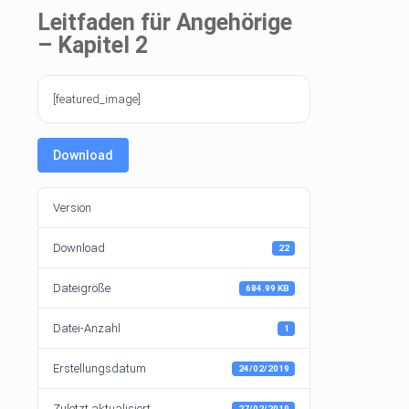
Leitfaden für Angehörige
– Kapitel 2
[featured_image]
Download
Version
Download
22
Dateigröße
684.99 KB
Datei-Anzahl
1
Erstellungsdatum
24/02/2019
Zuletzt aktualisiert
27/02/2019