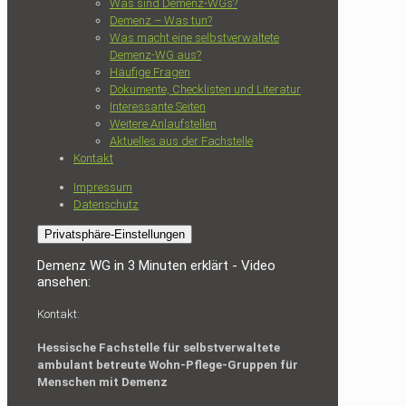
Was sind Demenz-WGs?
Demenz – Was tun?
Was macht eine selbstverwaltete
Demenz-WG aus?
Häufige Fragen
Dokumente, Checklisten und Literatur
Interessante Seiten
Weitere Anlaufstellen
Aktuelles aus der Fachstelle
Kontakt
Impressum
Datenschutz
Privatsphäre-Einstellungen
Demenz WG in 3 Minuten erklärt - Video
ansehen:
Kontakt:
Hessische Fachstelle für selbstverwaltete
ambulant betreute Wohn-Pflege-Gruppen für
Menschen mit Demenz