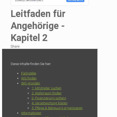
Leitfaden für
Angehörige -
Kapitel 2
Share
Diese Inhalte finden Sie hier:
Fachstelle
WG finden
WG gründen
1. Mitstreiter suchen
2. Wohnraum finden
3. Finanzierung sichern
4. Verantwortung klären
5. Pflege & Betreuung organisieren
Informationen